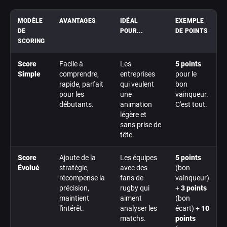
MODÈLE
AVANTAGES
IDÉAL
EXEMPLE
DE
POUR...
DE POINTS
SCORING
Score
Facile à
Les
5 points
Simple
comprendre,
entreprises
pour le
rapide, parfait
qui veulent
bon
pour les
une
vainqueur.
débutants.
animation
C'est tout.
légère et
sans prise de
tête.
Score
Ajoute de la
Les équipes
5 points
Évolué
stratégie,
avec des
(bon
récompense la
fans de
vainqueur)
précision,
rugby qui
+
3 points
maintient
aiment
(bon
l'intérêt.
analyser les
écart) +
10
matchs.
points