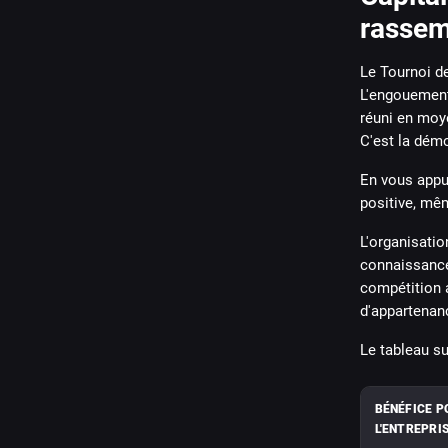
rassem
Le Tournoi de
L'engouement 
réuni en mo
C'est la démo
En vous appu
positive, mêm
L'organisatio
connaissance
compétition a
d'appartenan
Le tableau s
BÉNÉFICE P
L'ENTREPRI