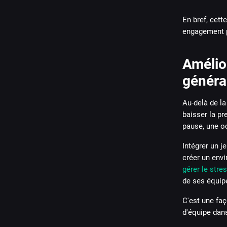
En bref, cett
engagement p
Amélior
généra
Au-delà de l
baisser la pr
pause, une o
Intégrer un j
créer un envi
gérer le stres
de ses équip
C'est une faç
d'équipe dans