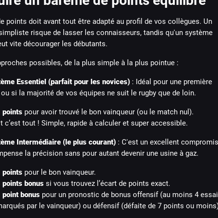
uire un barème de points équilibré
 points doit avant tout être adapté au profil de vos collègues. Un
simpliste risque de lasser les connaisseurs, tandis qu'un système
eut vite décourager les débutants.
pproches possibles, de la plus simple à la plus pointue :
ème Essentiel (parfait pour les novices)
: Idéal pour une première
 ou si la majorité de vos équipes ne suit le rugby que de loin.
 points
pour avoir trouvé le bon vainqueur (ou le match nul).
t c’est tout ! Simple, rapide à calculer et super accessible.
ème Intermédiaire (le plus courant)
: C'est un excellent compromis
mpense la précision sans pour autant devenir une usine à gaz.
 points
pour le bon vainqueur.
 points bonus
si vous trouvez l’écart de points exact.
 point bonus
pour un pronostic de bonus offensif (au moins 4 essa
arqués par le vainqueur) ou défensif (défaite de 7 points ou moins)