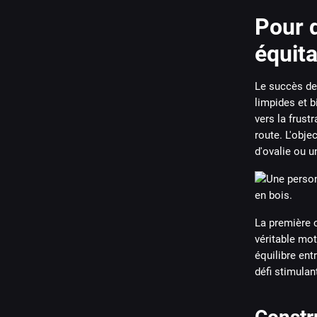
Pour d
équit
Le succès de 
limpides et b
vers la frust
route. L'obje
d'ovalie ou u
La première c
véritable mo
équilibre ent
défi stimulan