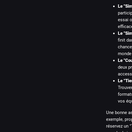
Le "Sim
partici
essai o
efficac
Le "Sim
finit d
chances
monde 
Le "Cou
deux p
accessi
Le "Tie
Trouver
formats
vos équ
Une bonne ast
exemple, pro
réservez un "