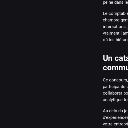
peine dans le
Le comptable 
chambre genti
interactions,
vraiment l'am
où les hiérar
Un cata
commu
Ce concours, 
participants
collaborer po
analytique t
Au-delà du je
d'expériences
votre entrepr