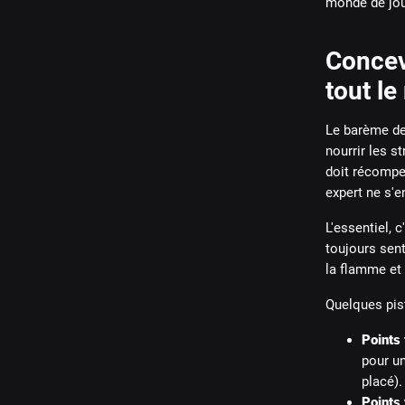
monde de joue
Concev
tout l
Le barème de 
nourrir les s
doit récompen
expert ne s'e
L'essentiel, 
toujours sent
la flamme et 
Quelques pist
Points 
pour un
placé).
Points 