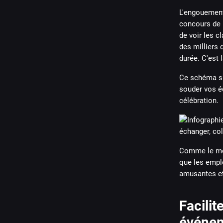
L'engouement 
concours de 
de voir les c
des milliers 
durée. C'est
Ce schéma si
souder vos éq
célébration.
Comme le mont
que les emplo
amusantes et 
Facilit
événe