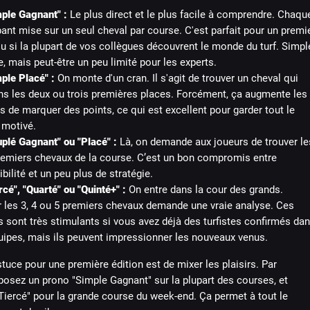
ple Gagnant" :
Le plus direct et le plus facile à comprendre. Chaqu
pant mise sur un seul cheval par course. C'est parfait pour un premi
u si la plupart de vos collègues découvrent le monde du turf. Simpl
e, mais peut-être un peu limité pour les experts.
ple Placé" :
On monte d'un cran. Il s'agit de trouver un cheval qui
ans les deux ou trois premières places. Forcément, ça augmente les
 de marquer des points, ce qui est excellent pour garder tout le
motivé.
plé Gagnant" ou "Placé" :
Là, on demande aux joueurs de trouver le
remiers chevaux de la course. C’est un bon compromis entre
bilité et un peu plus de stratégie.
rcé", "Quarté" ou "Quinté+" :
On entre dans la cour des grands.
 les 3, 4 ou 5 premiers chevaux demande une vraie analyse. Ces
 sont très stimulants si vous avez déjà des turfistes confirmés da
ipes, mais ils peuvent impressionner les nouveaux venus.
uce pour une première édition est de mixer les plaisirs. Par
posez un prono "Simple Gagnant" sur la plupart des courses, et
Tiercé" pour la grande course du week-end. Ça permet à tout le