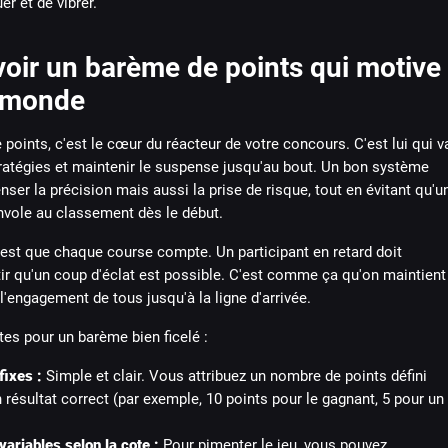
r et de vibrer.
oir un barème de points qui motive
e monde
points, c'est le cœur du réacteur de votre concours. C'est lui qui v
tratégies et maintenir le suspense jusqu'au bout. Un bon système
ser la précision mais aussi la prise de risque, tout en évitant qu'u
nvole au classement dès le début.
c'est que chaque course compte. Un participant en retard doit
ir qu'un coup d'éclat est possible. C'est comme ça qu'on maintient
l'engagement de tous jusqu'à la ligne d'arrivée.
es pour un barème bien ficelé :
fixes :
Simple et clair. Vous attribuez un nombre de points défini
 résultat correct (par exemple, 10 points pour le gagnant, 5 pour un
variables selon la cote :
Pour pimenter le jeu, vous pouvez