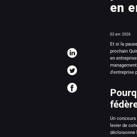
en e
02 avr. 2026
Et si la paus
prochain Quin
en entreprise
management in
d'entreprise 
Pourq
fédèr
Un concours d
levier de coh
décloisonne l