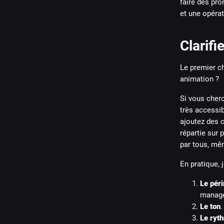
faire des pro
et une opérat
Clarifi
Le premier ch
animation ?
Si vous cher
très accessib
ajoutez des c
répartie sur
par tous, mêm
En pratique, 
Le pér
manage
Le ton
.
Le ryt