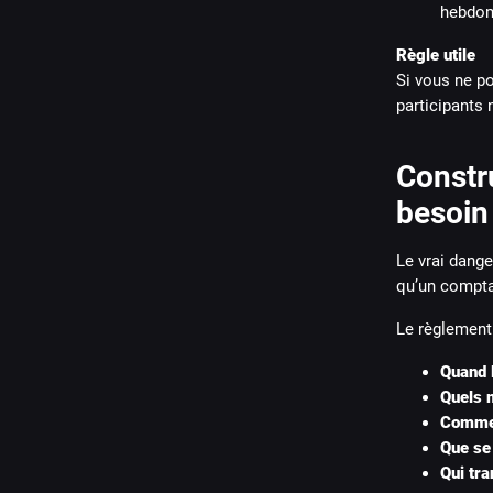
hebdom
Règle utile
Si vous ne p
participants 
Constr
besoin 
Le vrai dange
qu’un comptag
Le règlement
Quand l
Quels 
Commen
Que se 
Qui tra