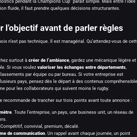
nostics pendant la Champions Cup” paraît simple. Mais entre l’idée
ion fluide, il faut prendre quelques décisions structurantes.
er l’objectif avant de parler règles
oix n’est pas technique. Il est managérial. Qu’attendez-vous de cett
chez surtout à
créer de l’ambiance
, gardez une mécanique légère et
le. Si vous voulez
valoriser les échanges entre départements
,
lassements par équipe ou par bureau. Si votre entreprise est
 plusieurs pays, pensez dès le départ à des contenus compréhensibl
e pour les collaborateurs qui suivent moins le rugby.
je recommande de trancher sur trois points avant toute annonce :
imètre
. Toute l’entreprise, un pays, une business unit, un réseau de
rs.
 Compétitif, convivial, premium, décalé.
hme de communication
. Un rappel avant chaque journée, un point