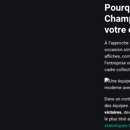
Pourq
Champ
votre 
À l’approche 
occasion simp
affiches, com
l’entreprise 
cadre collecti
Dans un conte
des équipes.
victoires
, de
le plus titré
statistiques