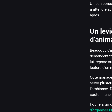
Un bon conco
à attendre a
après.
Un levi
d’anim
Beaucoup d’in
demandent tr
lui, repose 
lecture d’un 
Côté managem
servir plusie
l’ambiance. D
soutenir une
Pour élargir c
d’organiser u