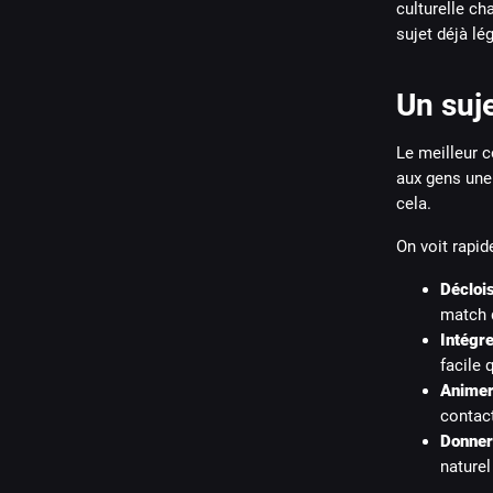
culturelle ch
sujet déjà lé
Un suj
Le meilleur c
aux gens une
cela.
On voit rapid
Décloi
match q
Intégre
facile 
Animer
contact
Donner
naturel