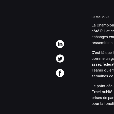
03 mai 2026
La Champions
côté RH et co
échanges entr
ressemble ni 
C’est là que 
comme un gad
assez fédéra
Teams ou entr
semaines de 
Le point déci
Excel oublié.
prises de par
pour la fonc