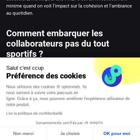
minime quand on voit l'impact sur la cohésion et l'ambiance
au quotidien.
Comment embarquer les
collaborateurs pas du tout
sportifs ?
Soyons clairs : le but n'est pas de transformer vos équipes
Salut c'est ccup
Préférence des cookies
en athlètes de haut niveau, mais de créer du lien. Et c'est là
que la magie des formats ludiques entre en jeu. Un concours
Nous utilisons des cookies 🍪 optionnels. Ils
de pronostics ne repose pas sur la performance physique,
nous servent à suivre votre parcours en
mais sur la convivialité, l'intuition et un petit grain de folie.
ligne. Grâce à ça, nous pouvons améliorer l'expérience utilisateur de
notre produit.
L'enjeu, c'est de rassembler tout le monde autour d'un
Lire la politique de confidentialité
prétexte commun, où le plaisir de participer et de se lancer
des petits défis entre collègues prend le dessus sur la
Consentements certifiés par
compétition pure et dure. L'enthousiasme devient vite
Non merci
Je choisis
OK pour moi
contagieux.