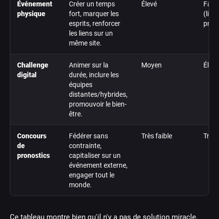
Événement
Créer un temps
Élevé
Faibl
physique
fort, marquer les
(limi
esprits, renforcer
prés
les liens sur un
même site.
Challenge
Animer sur la
Moyen
Élev
digital
durée, inclure les
équipes
distantes/hybrides,
promouvoir le bien-
être.
Concours
Fédérer sans
Très faible
Très 
de
contrainte,
pronostics
capitaliser sur un
événement externe,
engager tout le
monde.
Ce tableau montre bien qu'il n'y a pas de solution miracle,