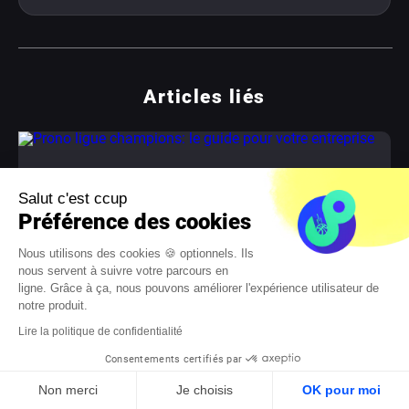
Articles liés
Salut c'est ccup
Préférence des cookies
Nous utilisons des cookies 🍪 optionnels. Ils
nous servent à suivre votre parcours en
ligne. Grâce à ça, nous pouvons améliorer l'expérience utilisateur de
notre produit.
Lire la politique de confidentialité
LA SEMAINE DERNIÈRE
Consentements certifiés par
Prono ligue champions: le guide pour votre
entreprise
Non merci
Je choisis
OK pour moi