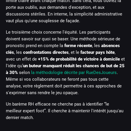
limite claire avant chaque match. Sans cela, vous ouvrez la
porte aux oublis, aux demandes d'exception, et aux
discussions stériles. En interne, la simplicité administrative
vaut plus qu'une souplesse de façade.
Le troisième choix concerne l'équité. Les participants
doivent savoir sur quoi se baser. Une méthode sérieuse de
pronostic prend en compte la
forme récente
, les
absences
clés
, les
confrontations directes
, et le
facteur pays hôte
,
avec un effet de
+15% de probabilité de victoire à domicile
et
l'idée qu’
un buteur manquant réduit les chances de but de 25
à 30%
selon
la méthodologie décrite par RueDesJoueurs
.
Même si vos collaborateurs ne feront pas tous cette
analyse, votre règlement doit permettre à ces approches de
s'exprimer sans rendre le jeu opaque.
Un barème RH efficace ne cherche pas à identifier “le
meilleur expert foot”. Il cherche à maintenir l'intérêt jusqu'au
dernier match.