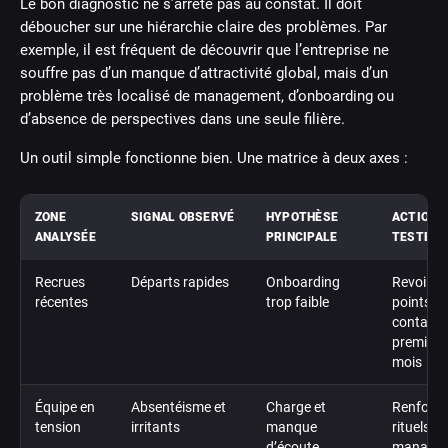
Le bon diagnostic ne s’arrête pas au constat. Il doit
déboucher sur une hiérarchie claire des problèmes. Par
exemple, il est fréquent de découvrir que l’entreprise ne
souffre pas d’un manque d’attractivité global, mais d’un
problème très localisé de management, d’onboarding ou
d’absence de perspectives dans une seule filière.
Un outil simple fonctionne bien. Une matrice à deux axes :
ZONE
SIGNAL OBSERVÉ
HYPOTHÈSE
ACTION 
ANALYSÉE
PRINCIPALE
TESTER
Recrues
Départs rapides
Onboarding
Revoir le
récentes
trop faible
points d
contact 
premiers
mois
Équipe en
Absentéisme et
Charge et
Renforce
tension
irritants
manque
rituels
d’écoute
managér