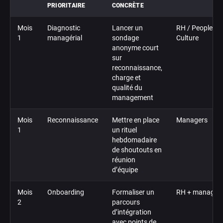
PRIORITAIRE
CONCRÈTE
Mois
Diagnostic
Lancer un
RH / People &
1
managérial
sondage
Culture
anonyme court
sur
reconnaissance,
charge et
qualité du
management
Mois
Reconnaissance
Mettre en place
Managers
1
un rituel
hebdomadaire
de shoutouts en
réunion
d’équipe
Mois
Onboarding
Formaliser un
RH + manager
2
parcours
d’intégration
avec points de