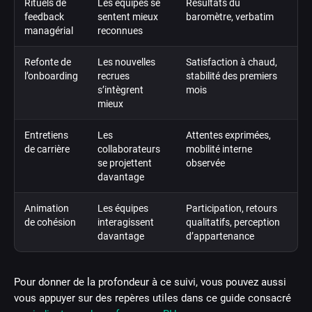
Rituels de
Les équipes se
Résultats du
feedback
sentent mieux
baromètre, verbatim
managérial
reconnues
Refonte de
Les nouvelles
Satisfaction à chaud,
l’onboarding
recrues
stabilité des premiers
s’intègrent
mois
mieux
Entretiens
Les
Attentes exprimées,
de carrière
collaborateurs
mobilité interne
se projettent
observée
davantage
Animation
Les équipes
Participation, retours
de cohésion
interagissent
qualitatifs, perception
davantage
d’appartenance
Pour donner de la profondeur à ce suivi, vous pouvez aussi
vous appuyer sur des repères utiles dans ce guide consacré