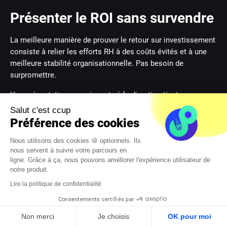
Présenter le ROI sans survendre
La meilleure manière de prouver le retour sur investissement
consiste à relier les efforts RH à des coûts évités et à une
meilleure stabilité organisationnelle. Pas besoin de
surpromettre.
Une présentation convaincante à la direction tient en
quelques points :
Salut c'est ccup
Préférence des cookies
Quels irritants ont été ciblés
Quelles actions ont été réellement mises en œuvre
Nous utilisons des cookies 🍪 optionnels. Ils
Quels signaux ont évolué
nous servent à suivre votre parcours en
ligne. Grâce à ça, nous pouvons améliorer l'expérience utilisateur de
Quels ajustements sont décidés pour le cycle suivant
notre produit.
Le bon discours n’est pas “notre programme a tout changé”.
Lire la politique de confidentialité
C’est “nous avons traité tel sujet, observé tels effets, et
Consentements certifiés par
identifié les prochains arbitrages”. Cette approche inspire
bien plus confiance.
Non merci
Je choisis
OK pour moi